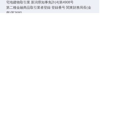
宅地建物取引業 新潟県知事免許(4)第4908号
第二種金融商品取引業者登録 登録番号 関東財務局長(金
商)第2680
物件を買う
物件を売る
不動産投資
企業情報
トップメッセージ
会社概要
事業概要
交通アクセス
不動産FAQ
お問い合わせ
プライバシーポリシー
サイトご利用について
©
2026 NISSAY REAL ESTATE SALES CO.,LTD.