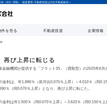
売却（仲介･買取）･資産運用･不動産投資は日生不動産販売へ
物件を売る
不動産投資
企業情報
細
利、再び上昇に転じる
金融機関が提供する「フラット35」（買取型）の2025年6
利は、年1.890％（前月比0.070％上昇）～4.010％（同0
90％（同0.070％上昇）となり、再び上昇に転じた。
利は年1.500％（同0.070％上昇）～3.620％（同0.150％