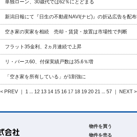
単独ローン、30歳代では62％にとどまる
新潟日報にて『日生の不動産NAVI(ナビ)』の折込広告を配
空き家の実家を相続 売却・賃貸・放置は市場性で判断
フラット35金利、2ヵ月連続で上昇
リ・バース60、付保実績戸数は35.6％増
「空き家を所有している」が1割強に
<< PREV ｜
1
...
12
13
14
15
16
17
18
19
20
21
...
57
｜ NEXT >
物件を買う
物件を売る