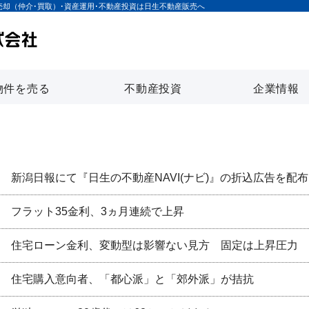
売却（仲介･買取）･資産運用･不動産投資は日生不動産販売へ
物件を売る
不動産投資
企業情報
新潟日報にて『日生の不動産NAVI(ナビ)』の折込広告を配
フラット35金利、3ヵ月連続で上昇
住宅ローン金利、変動型は影響ない見方 固定は上昇圧力
住宅購入意向者、「都心派」と「郊外派」が拮抗