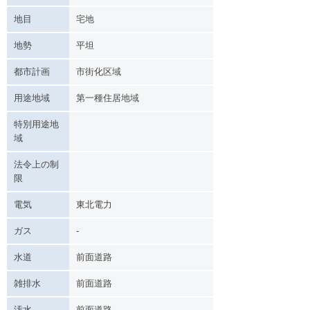
地目
宅地
地勢
平坦
都市計画
市街化区域
用途地域
第一種住居地域
特別用途地
域
法令上の制
限
電気
東北電力
ガス
-
水道
前面道路
雑排水
前面道路
汚水
前面道路