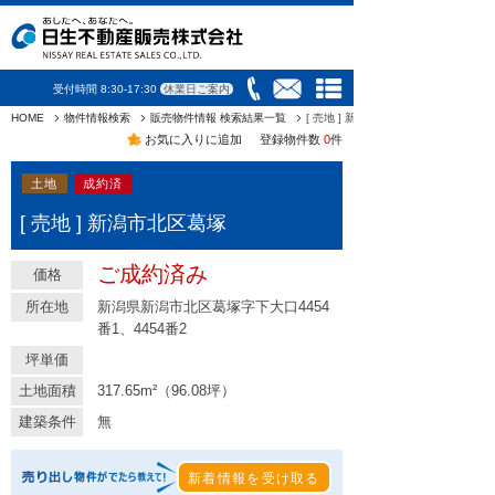
受付時間 8:30-17:30
休業日ご案内
HOME
物件情報検索
販売物件情報 検索結果一覧
[ 売地 ] 新潟市北区葛塚
お気に入りに追加
登録物件数
0
件
土地
成約済
[ 売地 ] 新潟市北区葛塚
ご成約済み
価格
所在地
新潟県新潟市北区葛塚字下大口4454
番1、4454番2
坪単価
土地面積
317.65m²（96.08坪）
建築条件
無
新着情報を受け取る