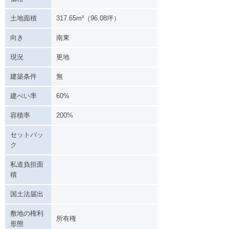
土地面積
317.65m²（96.08坪）
向き
南東
現況
更地
建築条件
無
建ぺい率
60%
容積率
200%
セットバッ
ク
私道負担面
積
国土法届出
敷地の権利
所有権
形態