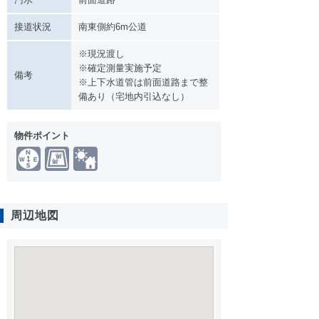
接道状況
南東側約6m公道
※現況渡し
※確定測量実施予定
備考
※上下水道管は前面道路まで整
備あり（宅地内引込なし）
物件ポイント
周辺地図