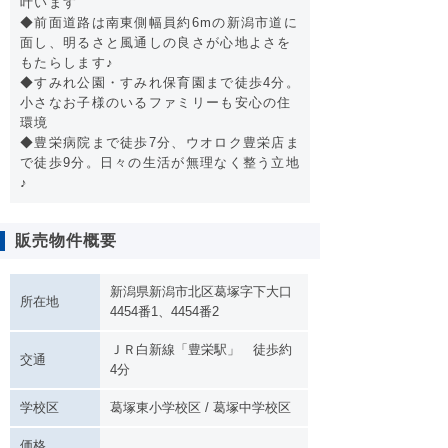
叶います
◆前面道路は南東側幅員約6mの新潟市道に
面し、明るさと風通しの良さが心地よさを
もたらします♪
◆すみれ公園・すみれ保育園まで徒歩4分。
小さなお子様のいるファミリーも安心の住
環境
◆豊栄病院まで徒歩7分、ウオロク豊栄店ま
で徒歩9分。日々の生活が無理なく整う立地
♪
販売物件概要
新潟県新潟市北区葛塚字下大口
所在地
4454番1、4454番2
ＪＲ白新線「豊栄駅」 徒歩約
交通
4分
学校区
葛塚東小学校区 / 葛塚中学校区
価格