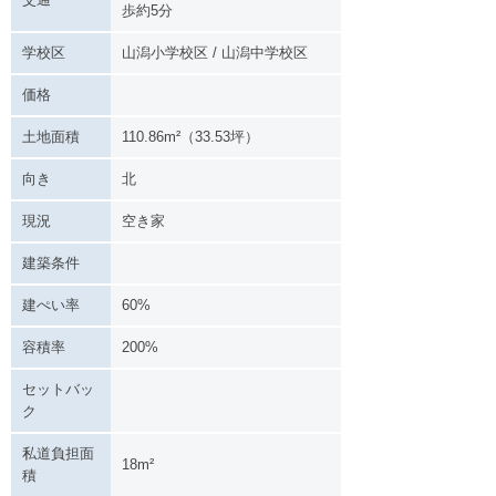
歩約5分
学校区
山潟小学校区 / 山潟中学校区
価格
土地面積
110.86m²（33.53坪）
向き
北
現況
空き家
建築条件
建ぺい率
60%
容積率
200%
セットバッ
ク
私道負担面
18m²
積