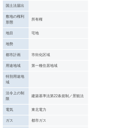
国土法届出
敷地の権利
所有権
形態
地目
宅地
地勢
都市計画
市街化区域
用途地域
第一種住居地域
特別用途地
域
法令上の制
建築基準法第22条規制／景観法
限
電気
東北電力
ガス
都市ガス