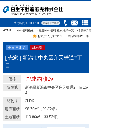
受付時間 8:30-17:30
休業日ご案内
HOME
物件情報検索
販売物件情報 検索結果一覧
[ 売家 ] 新潟市中央区弁天橋通2丁目
お気に入りに追加
登録物件数
0
件
中古戸建て
成約済
[ 売家 ] 新潟市中央区弁天橋通2丁
目
ご成約済み
価格
所在地
新潟県新潟市中央区弁天橋通2丁目16-
4
間取り
2LDK
延床面積
98.76m²（29.87坪）
土地面積
110.86m²（33.53坪）