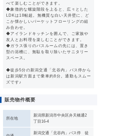
べて楽しむことができます。
◆象徴的な螺旋階段を上ると、広々とした
LDKは18帖超。無機質な白い天井壁に、ど
こか懐かしいパーケットフローリングの組
み合わせ。
◆アイランドキッチンを囲んで、ご家族や
友人とお料理を楽しむことができます。
◆ガラス張りのバスルームの先には、置き
型の浴槽に、無駄を取り除いたサニタリー
スペース。
◆徒歩5分の新潟交通「北谷内」バス停から
は新潟駅方面まで乗車約8分。通勤もスムー
ズです♪
販売物件概要
新潟県新潟市中央区弁天橋通2
所在地
丁目16-4
新潟交通「北谷内」バス停 徒
交通