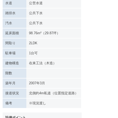
水道
公営水道
雑排水
公共下水
汚水
公共下水
延床面積
98.76m²（29.87坪）
間取り
2LDK
駐車場
1台可
建物構造
在来工法（木造）
階数
築年月
2007年3月
接道状況
北側約4m私道（位置指定道路）
備考
※現況渡し
設備ポイント