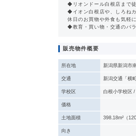
◆リオンドール白根店まで徒
◆イオン白根店や、しろねカ
休日のお買物や外食も気軽
◆教育・買い物・交通のバ
販売物件概要
所在地
新潟県新潟市南
交通
新潟交通「横
学校区
白根小学校区 
価格
土地面積
398.18m²（12
向き