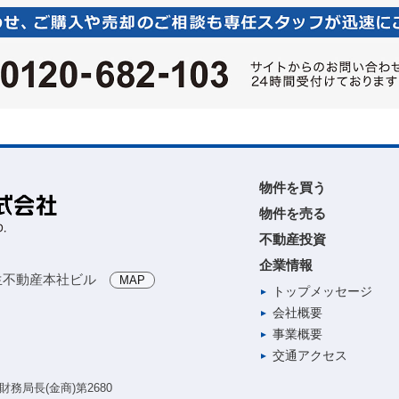
物件を買う
物件を売る
不動産投資
企業情報
生不動産本社ビル
MAP
トップメッセージ
会社概要
事業概要
交通アクセス
務局長(金商)第2680