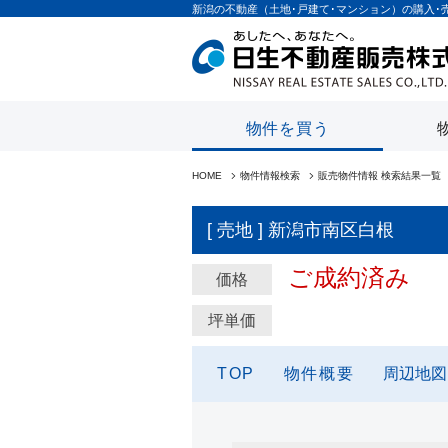
新潟の不動産（土地･戸建て･マンション）の購入･
物件を買う
HOME
物件情報検索
販売物件情報 検索結果一覧
[ 売地 ] 新潟市南区白根
ご成約済み
価格
坪単価
TOP
物件概要
周辺地図