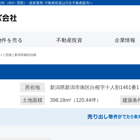
売却（仲介･買取）･資産運用･不動産投資は日生不動産販売へ
物件を売る
不動産投資
企業情報
[ 売地 ] 新潟市南区白根
所在地
新潟県新潟市南区白根字十人割1461番
土地面積
398.18m²（120.44坪）
建築条