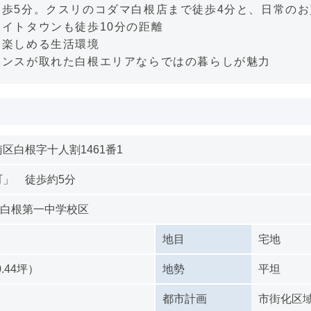
歩5分。クスリのコダマ白根店まで徒歩4分と、日常の
イトタウンも徒歩10分の距離
に楽しめる生活環境
ランスが取れた白根エリアならではの暮らしが魅力
区白根字十人割1461番1
町」 徒歩約5分
/ 白根第一中学校区
地目
宅地
0.44坪）
地勢
平坦
都市計画
市街化区