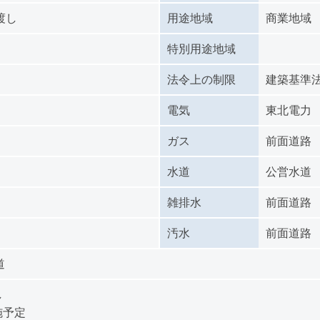
渡し
用途地域
商業地域
特別用途地域
法令上の制限
建築基準法
電気
東北電力
ガス
前面道路
水道
公営水道
雑排水
前面道路
汚水
前面道路
道
し
施予定