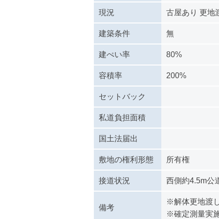
現況
古屋あり 更地
建築条件
無
建ぺい率
80%
容積率
200%
セットバック
私道負担面積
国土法届出
敷地の権利形態
所有権
接道状況
西側約4.5m公
※解体更地渡
備考
※確定測量実