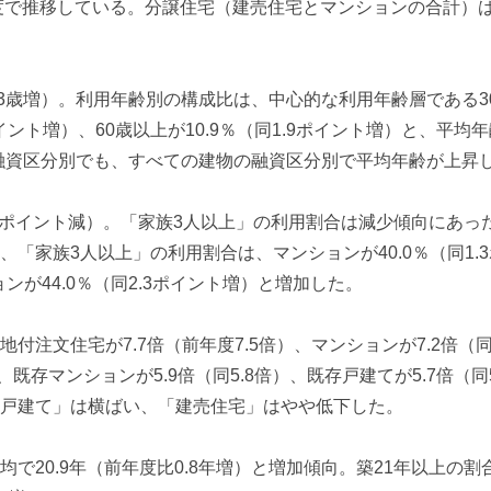
度で推移している。分譲住宅（建売住宅とマンションの合計）は30
。
.3歳増）。利用年齢別の構成比は、中心的な利用年齢層である30歳
5ポイント増）、60歳以上が10.9％（同1.9ポイント増）と、
）。融資区分別でも、すべての建物の融資区分別で平均年齢が上昇
.1ポイント減）。「家族3人以上」の利用割合は減少傾向にあったが
「家族3人以上」の利用割合は、マンションが40.0％（同1.3
ンが44.0％（同2.3ポイント増）と増加した。
注文住宅が7.7倍（前年度7.5倍）、マンションが7.2倍（同7.
）、既存マンションが5.9倍（同5.8倍）、既存戸建てが5.7倍（
戸建て」は横ばい、「建売住宅」はやや低下した。
で20.9年（前年度比0.8年増）と増加傾向。築21年以上の割合