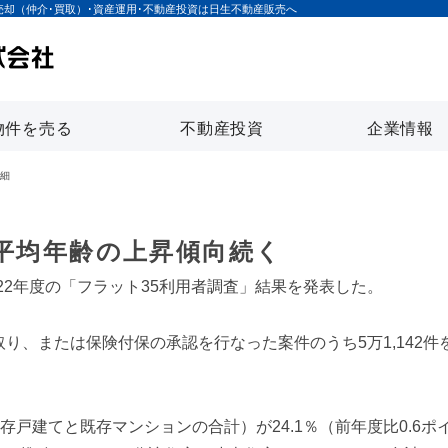
売却（仲介･買取）･資産運用･不動産投資は日生不動産販売へ
物件を売る
不動産投資
企業情報
細
、平均年齢の上昇傾向続く
22年度の「フラット35利用者調査」結果を発表した。
い取り、または保険付保の承認を行なった案件のうち5万1,142
存戸建てと既存マンションの合計）が24.1％（前年度比0.6