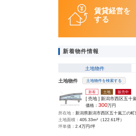
賃貸経営を
する
新着物件情報
土地
物件
土地物件
土地物件を検索する
新着
土地
販売中
[ 売地 ] 新潟市西区五十嵐.
300
価格：
万円
所在地：
新潟県新潟市西区五十嵐三の町
土地面積：
405.33m²（122.61坪）
坪単価：
2.4万円/坪