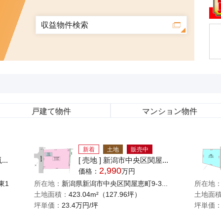
収益物件検索
戸建て
物件
マンション
物件
新着
土地
販売中
..
[ 売地 ] 新潟市中央区関屋...
2,990
価格：
万円
所在地
東1
所在地：
新潟県新潟市中央区関屋恵町9-3...
土地面
土地面積：
423.04m²（127.96坪）
坪単価
坪単価：
23.4万円/坪