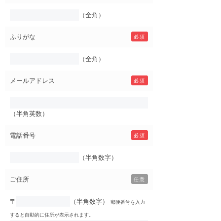
（全角）
ふりがな
必須
（全角）
メールアドレス
必須
（半角英数）
電話番号
必須
（半角数字）
ご住所
任意
〒
（半角数字）
郵便番号を入力
すると自動的に住所が表示されます。