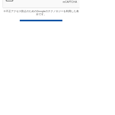
※不正アクセス防止のためのGoogleのテクノロジーを利用した表
示です。
〒950-0973
新潟県新潟市中央区上近江4-1-3
日生不動産本社ビル
MAP
TEL：025-285-1080 (代表)
FAX：025-285-1014
宅地建物取引業 新潟県知事免許(4)第4908号
第二種金融商品取引業者登録 登録番号 関東財務局長(金
商)第2680