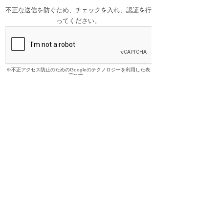
不正な送信を防ぐため、チェックを入れ、認証を行
ってください。
※不正アクセス防止のためのGoogleのテクノロジーを利用した表
示です。
〒950-0973
新潟県新潟市中央区上近江4-1-3
日生不動産本社ビル
MAP
TEL：025-285-1080 (代表)