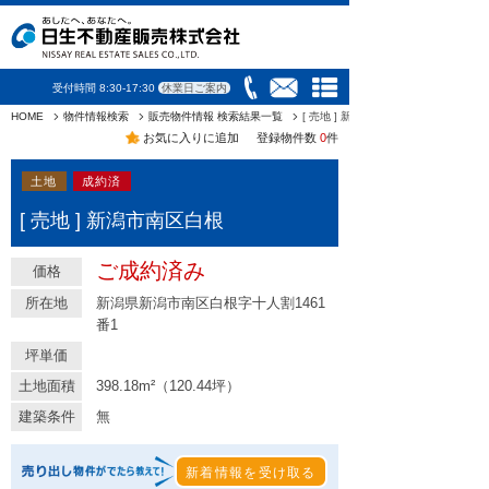
受付時間 8:30-17:30
休業日ご案内
HOME
物件情報検索
販売物件情報 検索結果一覧
[ 売地 ] 新潟市南区白根
お気に入りに追加
登録物件数
0
件
土地
成約済
[ 売地 ] 新潟市南区白根
ご成約済み
価格
所在地
新潟県新潟市南区白根字十人割1461
番1
坪単価
土地面積
398.18m²（120.44坪）
建築条件
無
新着情報を受け取る