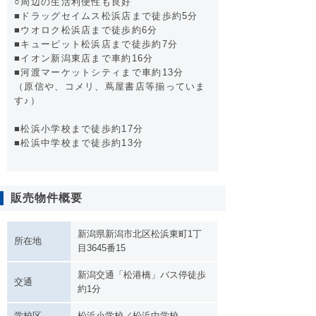
○周辺の生活利便性も良好
■ドラッグセイムス松浜店まで徒歩約5分
■ウオロク松浜店まで徒歩約6分
■キューピット松浜店まで徒歩約7分
■イオン新潟東店まで車約16分
■河渡マーケットシティまで車約13分
（原信や、コメリ、蔦屋書店等揃っていま
す♪）
■松浜小学校まで徒歩約17分
■松浜中学校まで徒歩約13分
販売物件概要
新潟県新潟市北区松浜東町1丁
所在地
目3645番15
新潟交通「松港橋」バス停徒歩
交通
約1分
学校区
松浜小学校／松浜中学校