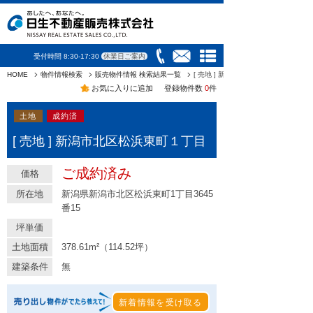
受付時間 8:30-17:30
休業日ご案内
HOME
物件情報検索
販売物件情報 検索結果一覧
[ 売地 ] 新潟市北区松浜東町１丁目
お気に入りに追加
登録物件数
0
件
土地
成約済
[ 売地 ] 新潟市北区松浜東町１丁目
ご成約済み
価格
所在地
新潟県新潟市北区松浜東町1丁目3645
番15
坪単価
土地面積
378.61m²（114.52坪）
建築条件
無
新着情報を受け取る