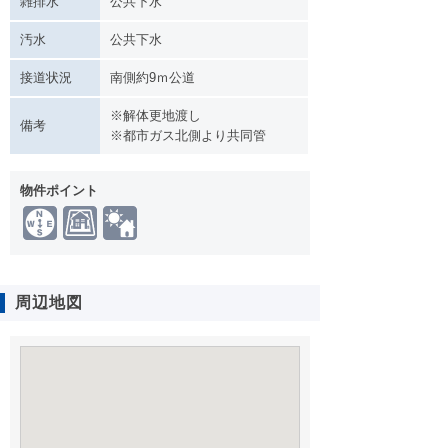
雑排水
公共下水
汚水
公共下水
接道状況
南側約9ｍ公道
※解体更地渡し
備考
※都市ガス北側より共同管
物件ポイント
周辺地図