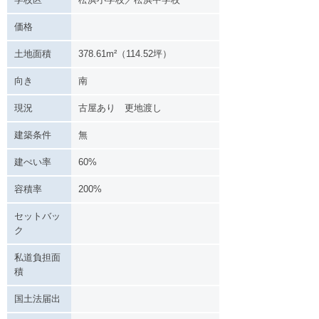
価格
土地面積
378.61m²（114.52坪）
向き
南
現況
古屋あり 更地渡し
建築条件
無
建ぺい率
60%
容積率
200%
セットバッ
ク
私道負担面
積
国土法届出